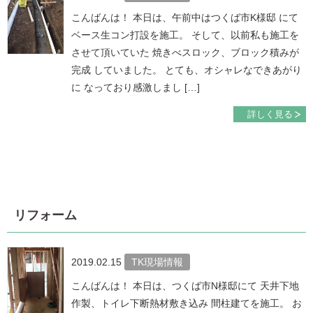
こんばんは！ 本日は、午前中はつくば市K様邸 にて
ベース生コン打設を施工。 そして、以前私も施工を
させて頂いていた 焼きべスロック、ブロック積みが
完成 していました。 とても、オシャレなできあがり
に なっており感激しまし […]
詳しく見る
リフォーム
2019.02.15
TK現場情報
こんばんは！ 本日は、つくば市N様邸にて 天井下地
作製、トイレ下断熱材敷き込み 間柱建てを施工。 お