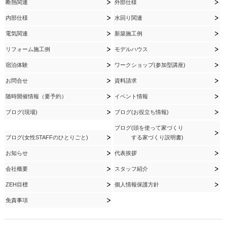
断熱関連
外部仕様
内部仕様
水回り関連
電気関連
新築施工例
リフォーム施工例
モデルハウス
宿泊体験
ワークショップ(参加型講座)
お問合せ
資料請求
随時開催情報（要予約）
イベント情報
ブログ(現場)
ブログ(お役立ち情報)
ブログ(頭を使って家づくり
ブログ(女性STAFFのひとりごと)
する家づくり説明書)
お知らせ
代表挨拶
会社概要
スタッフ紹介
ZEH目標
個人情報保護方針
免責事項