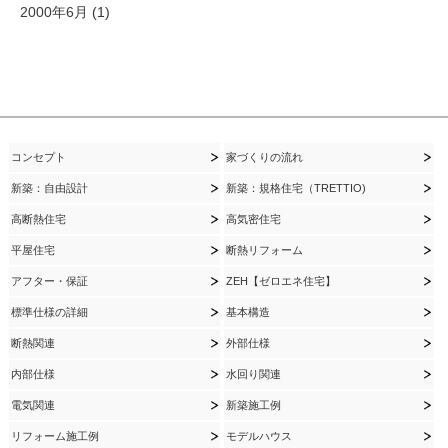
2000年6月
(1)
コンセプト
家づくりの流れ
新築：自由設計
新築：規格住宅（TRETTIO)
高断熱住宅
高気密住宅
平屋住宅
断熱リフォーム
アフター・保証
ZEH【ゼロエネ住宅】
標準仕様の詳細
基本構造
断熱関連
外部仕様
内部仕様
水回り関連
電気関連
新築施工例
リフォーム施工例
モデルハウス