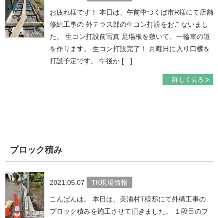
お疲れ様です！ 本日は、午前中つくば市R様にて店舗
修繕工事の 外テラス部の生コン打設をおこないまし
た。 生コン打設前写真 足場板を敷いて、一輪車の道
を作ります。 生コン打設完了！ 月曜日に入り口横を
打設予定です。 午後か […]
詳しく見る
ブロック積み
2021.05.07
TK現場情報
こんばんは。 本日は、美浦村T様邸にて外構工事の
ブロック積みを施工させて頂きました。 １段目のブ