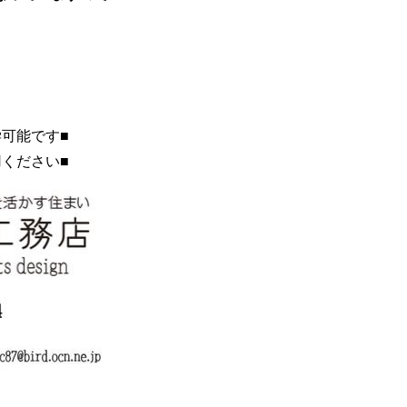
可能です■
ください■