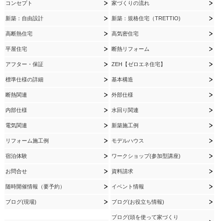
コンセプト
家づくりの流れ
新築：自由設計
新築：規格住宅（TRETTIO)
高断熱住宅
高気密住宅
平屋住宅
断熱リフォーム
アフター・保証
ZEH【ゼロエネ住宅】
標準仕様の詳細
基本構造
断熱関連
外部仕様
内部仕様
水回り関連
電気関連
新築施工例
リフォーム施工例
モデルハウス
宿泊体験
ワークショップ(参加型講座)
お問合せ
資料請求
随時開催情報（要予約）
イベント情報
ブログ(現場)
ブログ(お役立ち情報)
ブログ(頭を使って家づくり