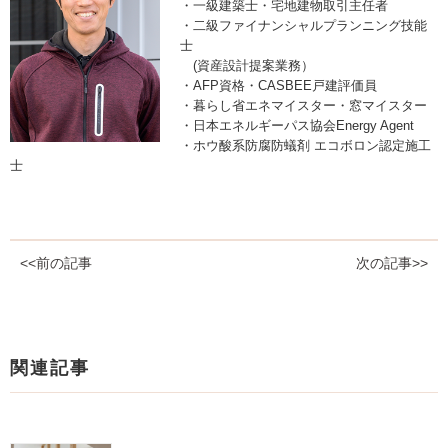
・一級建築士・宅地建物取引主任者
・二級ファイナンシャルプランニング技能
士
(資産設計提案業務）
・AFP資格・CASBEE戸建評価員
・暮らし省エネマイスター・窓マイスター
・日本エネルギーパス協会Energy Agent
・ホウ酸系防腐防蟻剤 エコボロン認定施工
士
<<前の記事
次の記事>>
関連記事