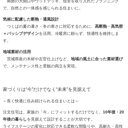
南面の大開口やウッドデッキ、借景を取り入れたプランニング
で、自然との一体感を感じられる住まいに。
気候に配慮した断熱・通風設計
つくばの夏の暑さ・冬の寒さに対応するために、
高断熱・高気密
＋パッシブデザイン
を活用。冷暖房に頼らず、快適性を維持しま
す。
地域素材の活用
茨城県産の木材や左官仕上げなど、
地域の風土に合った素材選び
で、メンテナンス性と景観の両立を実現。
家づくりは“今”だけでなく“未来”を見据えて
～長く快適に住み続けられる住まいとは～
注文住宅は、家族の「今」にフィットするだけでなく、
10年後・20
年後の暮らし
を見据えて設計することが大切です。
ライフステージの変化に対応できる柔軟な間取りや、高耐久・高性