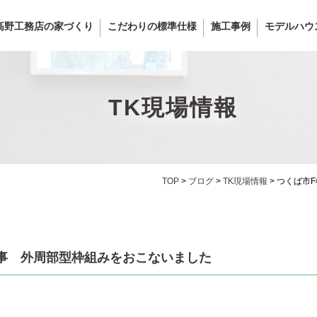
高野工務店の家づくり
こだわりの標準仕様
施工事例
モデルハウ
TK現場情報
TOP
>
ブログ
>
TK現場情報
>
つくば市
事 外周部型枠組みをおこないました