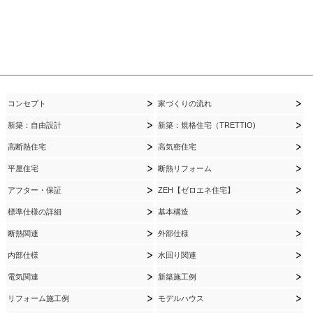
コンセプト
家づくりの流れ
新築：自由設計
新築：規格住宅（TRETTIO)
高断熱住宅
高気密住宅
平屋住宅
断熱リフォーム
アフター・保証
ZEH【ゼロエネ住宅】
標準仕様の詳細
基本構造
断熱関連
外部仕様
内部仕様
水回り関連
電気関連
新築施工例
リフォーム施工例
モデルハウス