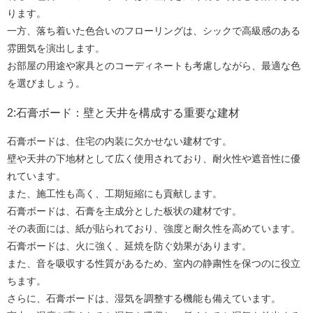
ります。
一方、落ち着いた色合いのフローリングは、シックで高級感のある
雰囲気を演出します。
お部屋の用途や家具とのコーディネートも考慮しながら、最適な色
を選びましょう。
2:石膏ボード：壁と天井を構成する重要な建材
石膏ボードは、住宅の内装に欠かせない建材です。
壁や天井の下地材として広く使用されており、耐火性や遮音性に優
れています。
また、施工性も高く、工期短縮にも貢献します。
石膏ボードは、石膏を主成分とした板状の建材です。
その表面には、紙が貼られており、強度と耐久性を高めています。
石膏ボードは、火に強く、延焼を防ぐ効果があります。
また、音を吸収する性質があるため、室内の静粛性を保つのに役立
ちます。
さらに、石膏ボードは、湿気を調整する機能も備えています。