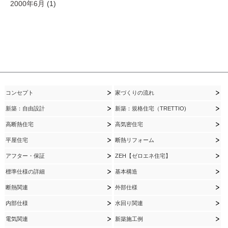
2000年6月
(1)
コンセプト
家づくりの流れ
新築：自由設計
新築：規格住宅（TRETTIO)
高断熱住宅
高気密住宅
平屋住宅
断熱リフォーム
アフター・保証
ZEH【ゼロエネ住宅】
標準仕様の詳細
基本構造
断熱関連
外部仕様
内部仕様
水回り関連
電気関連
新築施工例