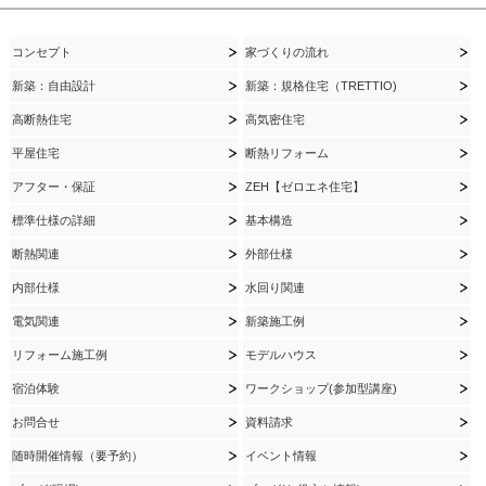
コンセプト
家づくりの流れ
新築：自由設計
新築：規格住宅（TRETTIO)
高断熱住宅
高気密住宅
平屋住宅
断熱リフォーム
アフター・保証
ZEH【ゼロエネ住宅】
標準仕様の詳細
基本構造
断熱関連
外部仕様
内部仕様
水回り関連
電気関連
新築施工例
リフォーム施工例
モデルハウス
宿泊体験
ワークショップ(参加型講座)
お問合せ
資料請求
随時開催情報（要予約）
イベント情報