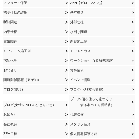
アフター・保証
ZEH【ゼロエネ住宅】
標準仕様の詳細
基本構造
断熱関連
外部仕様
内部仕様
水回り関連
電気関連
新築施工例
リフォーム施工例
モデルハウス
宿泊体験
ワークショップ(参加型講座)
お問合せ
資料請求
随時開催情報（要予約）
イベント情報
ブログ(現場)
ブログ(お役立ち情報)
ブログ(頭を使って家づくり
ブログ(女性STAFFのひとりごと)
する家づくり説明書)
お知らせ
代表挨拶
会社概要
スタッフ紹介
ZEH目標
個人情報保護方針