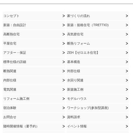
コンセプト
家づくりの流れ
新築：自由設計
新築：規格住宅（TRETTIO)
高断熱住宅
高気密住宅
平屋住宅
断熱リフォーム
アフター・保証
ZEH【ゼロエネ住宅】
標準仕様の詳細
基本構造
断熱関連
外部仕様
内部仕様
水回り関連
電気関連
新築施工例
リフォーム施工例
モデルハウス
宿泊体験
ワークショップ(参加型講座)
お問合せ
資料請求
随時開催情報（要予約）
イベント情報