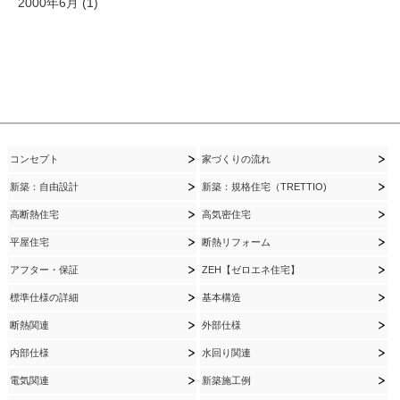
2000年6月
(1)
コンセプト
家づくりの流れ
新築：自由設計
新築：規格住宅（TRETTIO)
高断熱住宅
高気密住宅
平屋住宅
断熱リフォーム
アフター・保証
ZEH【ゼロエネ住宅】
標準仕様の詳細
基本構造
断熱関連
外部仕様
内部仕様
水回り関連
電気関連
新築施工例