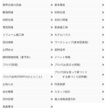
標準仕様の詳細
基本構造
断熱関連
外部仕様
内部仕様
水回り関連
電気関連
新築施工例
リフォーム施工例
モデルハウス
宿泊体験
ワークショップ(参加型講座)
お問合せ
資料請求
随時開催情報（要予約）
イベント情報
ブログ(現場)
ブログ(お役立ち情報)
ブログ(頭を使って家づくり
ブログ(女性STAFFのひとりごと)
する家づくり説明書)
お知らせ
代表挨拶
会社概要
スタッフ紹介
ZEH目標
個人情報保護方針
免責事項