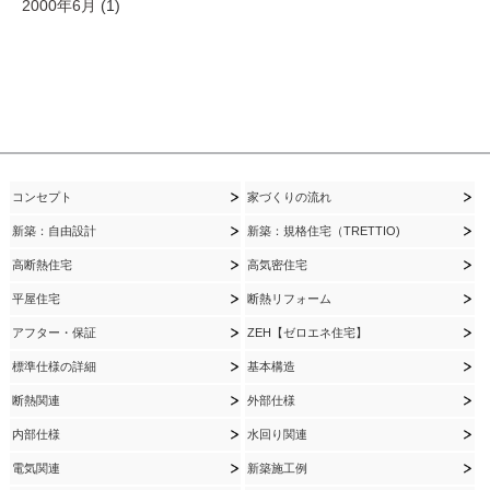
2000年6月
(1)
コンセプト
家づくりの流れ
新築：自由設計
新築：規格住宅（TRETTIO)
高断熱住宅
高気密住宅
平屋住宅
断熱リフォーム
アフター・保証
ZEH【ゼロエネ住宅】
標準仕様の詳細
基本構造
断熱関連
外部仕様
内部仕様
水回り関連
電気関連
新築施工例