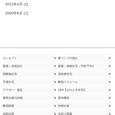
2012年4月
(2)
2000年6月
(1)
コンセプト
家づくりの流れ
新築：自由設計
新築：規格住宅（TRETTIO)
高断熱住宅
高気密住宅
平屋住宅
断熱リフォーム
アフター・保証
ZEH【ゼロエネ住宅】
標準仕様の詳細
基本構造
断熱関連
外部仕様
内部仕様
水回り関連