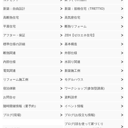
新築：自由設計
新築：規格住宅（TRETTIO)
高断熱住宅
高気密住宅
平屋住宅
断熱リフォーム
アフター・保証
ZEH【ゼロエネ住宅】
標準仕様の詳細
基本構造
断熱関連
外部仕様
内部仕様
水回り関連
電気関連
新築施工例
リフォーム施工例
モデルハウス
宿泊体験
ワークショップ(参加型講座)
お問合せ
資料請求
随時開催情報（要予約）
イベント情報
ブログ(現場)
ブログ(お役立ち情報)
ブログ(頭を使って家づくり