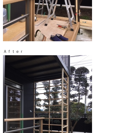
Ａｆｔｅｒ