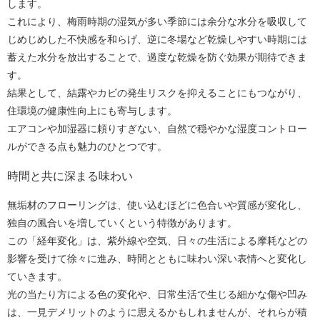
します。
これにより、梅雨時期の湿気が多い季節には余分な水分を吸収して
じめじめした不快感を和らげ、逆に冬場など乾燥しやすい時期には
蓄えた水分を放出することで、過度な乾燥を防ぐ効果が期待できま
す。
結果として、結露やカビの発生リスクを抑えることにもつながり、
住環境の健康性向上にも寄与します。
エアコンや加湿器に頼りすぎない、自然で穏やかな湿度コントロー
ルができる点も魅力のひとつです。
時間と共に深まる味わい
無垢材のフローリングは、使い込むほどに色合いや質感が変化し、
独自の風合いを増していくという特徴があります。
この「経年変化」は、紫外線や空気、日々の生活による摩耗などの
影響を受けて徐々に進み、時間とともに味わい深い表情へと変化し
ていきます。
光の当たり方による色の変化や、日常生活で生じる細かな傷や凹み
は、一見デメリットのように思えるかもしれませんが、それらが積