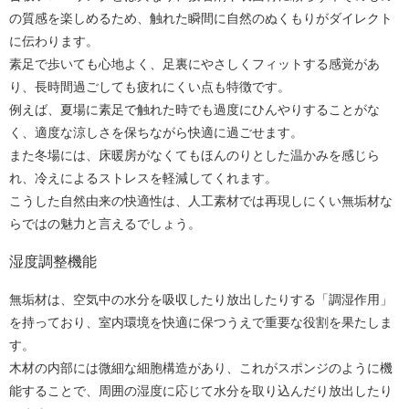
の質感を楽しめるため、触れた瞬間に自然のぬくもりがダイレクト
に伝わります。
素足で歩いても心地よく、足裏にやさしくフィットする感覚があ
り、長時間過ごしても疲れにくい点も特徴です。
例えば、夏場に素足で触れた時でも過度にひんやりすることがな
く、適度な涼しさを保ちながら快適に過ごせます。
また冬場には、床暖房がなくてもほんのりとした温かみを感じら
れ、冷えによるストレスを軽減してくれます。
こうした自然由来の快適性は、人工素材では再現しにくい無垢材な
らではの魅力と言えるでしょう。
湿度調整機能
無垢材は、空気中の水分を吸収したり放出したりする「調湿作用」
を持っており、室内環境を快適に保つうえで重要な役割を果たしま
す。
木材の内部には微細な細胞構造があり、これがスポンジのように機
能することで、周囲の湿度に応じて水分を取り込んだり放出したり