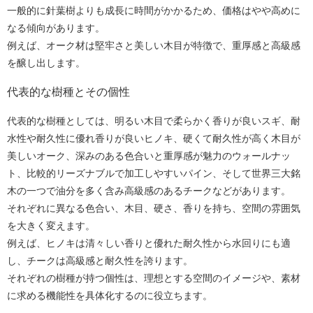
一般的に針葉樹よりも成長に時間がかかるため、価格はやや高めに
なる傾向があります。
例えば、オーク材は堅牢さと美しい木目が特徴で、重厚感と高級感
を醸し出します。
代表的な樹種とその個性
代表的な樹種としては、明るい木目で柔らかく香りが良いスギ、耐
水性や耐久性に優れ香りが良いヒノキ、硬くて耐久性が高く木目が
美しいオーク、深みのある色合いと重厚感が魅力のウォールナッ
ト、比較的リーズナブルで加工しやすいパイン、そして世界三大銘
木の一つで油分を多く含み高級感のあるチークなどがあります。
それぞれに異なる色合い、木目、硬さ、香りを持ち、空間の雰囲気
を大きく変えます。
例えば、ヒノキは清々しい香りと優れた耐久性から水回りにも適
し、チークは高級感と耐久性を誇ります。
それぞれの樹種が持つ個性は、理想とする空間のイメージや、素材
に求める機能性を具体化するのに役立ちます。