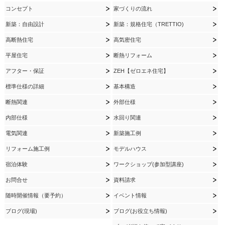
コンセプト
家づくりの流れ
新築：自由設計
新築：規格住宅（TRETTIO)
高断熱住宅
高気密住宅
平屋住宅
断熱リフォーム
アフター・保証
ZEH【ゼロエネ住宅】
標準仕様の詳細
基本構造
断熱関連
外部仕様
内部仕様
水回り関連
電気関連
新築施工例
リフォーム施工例
モデルハウス
宿泊体験
ワークショップ(参加型講座)
お問合せ
資料請求
随時開催情報（要予約）
イベント情報
ブログ(現場)
ブログ(お役立ち情報)