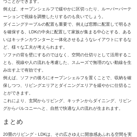
つことができます。
例えば、オープンシェルフで緩やかに区切ったり、ルーバーパーテ
ーションで視線を調整したりするのも良いでしょう。
ダイニングテーブルの配置も重要で、例えば窓際に配置して明るさ
を確保する、LDKの中央に配置して家族が集まる中心とする、ある
いはキッチンカウンターと一体化させるようなレイアウトにするな
ど、様々な工夫が考えられます。
ソファの背を壁にするのではなく、空間の仕切りとして活用するこ
とも、視線や人の流れを考慮した、スムーズで無理のない動線を生
み出す上で有効です。
例えば、ソファの後ろにオープンシェルフを置くことで、収納を確
保しつつ、リビングエリアとダイニングエリアを緩やかに仕切るこ
とができます。
これにより、玄関からリビング、キッチンからダイニング、リビン
グからバルコニーへと、自然で快適な人の流れが生まれます。
まとめ
20畳のリビング・LDKは、その広さゆえに開放感あふれる空間を実