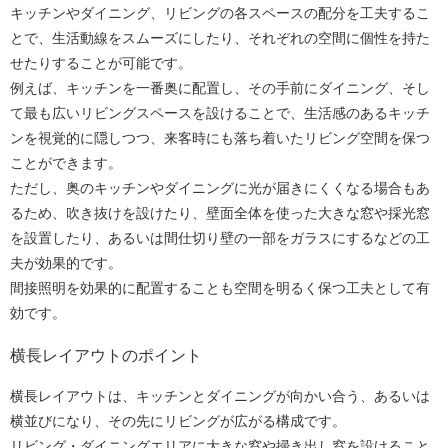
キッチンやダイニング、リビングの各スペースの配分を工夫するこ
とで、生活動線をスムーズにしたり、それぞれの空間に個性を持た
せたりすることが可能です。
例えば、キッチンを一番奥に配置し、その手前にダイニング、そし
て最も広いリビングスペースを設けることで、生活感のあるキッチ
ンを視覚的に隠しつつ、来客時にも落ち着いたリビング空間を保つ
ことができます。
ただし、奥のキッチンやダイニングに光が届きにくくなる場合もあ
るため、吹き抜けを設けたり、壁面全体を使った大きな窓や採光窓
を設置したり、あるいは間仕切り壁の一部をガラスにするなどの工
夫が効果的です。
間接照明を効果的に配置することも空間を明るく保つ工夫として有
効です。
横長レイアウトのポイント
横長レイアウトは、キッチンとダイニングが向かい合う、あるいは
横並びになり、その先にリビングが広がる構成です。
リビング・ダイニングエリアに大きな窓や掃き出し窓を設けること