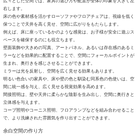
広々とした空間では、家具の選び方や配置が全体の印象を大きく左
右します。
床の色や素材感を活かすローソファやフロアチェアは、視線を低く
保つことで天井を高く見せ、空間に広がりをもたらします。
例えば、床に座っているかのような感覚は、お子様が安全に遊ぶス
ペースを確保するのにも役立ちます。
壁面装飾や大きめの写真、アートパネル、あるいは存在感のあるミ
ラーなどを効果的に配置することで、空間にフォーカルポイントが
生まれ、奥行きを感じさせることができます。
ミラーは光を反射し、空間を広く見せる効果もあります。
明るい色合いの家具や、床や壁の色と馴染む同系色の色使いは、空
間に統一感を与え、広く見せる視覚効果を高めます。
間接照明は、壁や天井に柔らかな陰影を生み出し、空間に奥行きと
立体感を与えます。
コーブ照明やコーニス照明、フロアランプなどを組み合わせること
で、より洗練された雰囲気を作り出すことができます。
余白空間の作り方