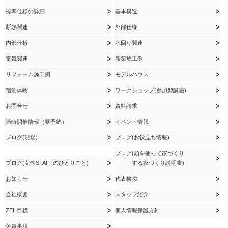
標準仕様の詳細
基本構造
断熱関連
外部仕様
内部仕様
水回り関連
電気関連
新築施工例
リフォーム施工例
モデルハウス
宿泊体験
ワークショップ(参加型講座)
お問合せ
資料請求
随時開催情報（要予約）
イベント情報
ブログ(現場)
ブログ(お役立ち情報)
ブログ(頭を使って家づくり
ブログ(女性STAFFのひとりごと)
する家づくり説明書)
お知らせ
代表挨拶
会社概要
スタッフ紹介
ZEH目標
個人情報保護方針
免責事項