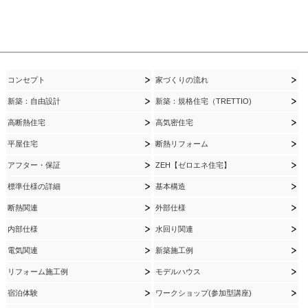
コンセプト
家づくりの流れ
新築：自由設計
新築：規格住宅（TRETTIO)
高断熱住宅
高気密住宅
平屋住宅
断熱リフォーム
アフター・保証
ZEH【ゼロエネ住宅】
標準仕様の詳細
基本構造
断熱関連
外部仕様
内部仕様
水回り関連
電気関連
新築施工例
リフォーム施工例
モデルハウス
宿泊体験
ワークショップ(参加型講座)