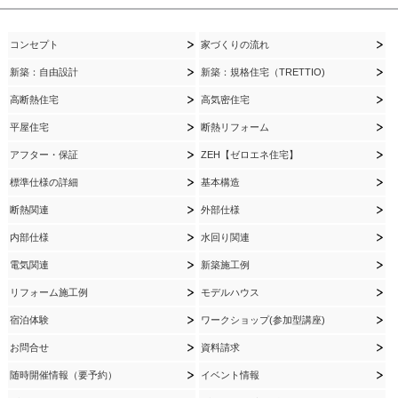
コンセプト
家づくりの流れ
新築：自由設計
新築：規格住宅（TRETTIO)
高断熱住宅
高気密住宅
平屋住宅
断熱リフォーム
アフター・保証
ZEH【ゼロエネ住宅】
標準仕様の詳細
基本構造
断熱関連
外部仕様
内部仕様
水回り関連
電気関連
新築施工例
リフォーム施工例
モデルハウス
宿泊体験
ワークショップ(参加型講座)
お問合せ
資料請求
随時開催情報（要予約）
イベント情報