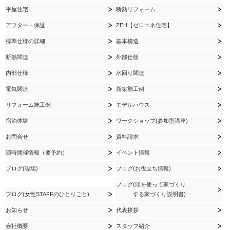
平屋住宅
断熱リフォーム
アフター・保証
ZEH【ゼロエネ住宅】
標準仕様の詳細
基本構造
断熱関連
外部仕様
内部仕様
水回り関連
電気関連
新築施工例
リフォーム施工例
モデルハウス
宿泊体験
ワークショップ(参加型講座)
お問合せ
資料請求
随時開催情報（要予約）
イベント情報
ブログ(現場)
ブログ(お役立ち情報)
ブログ(頭を使って家づくり
ブログ(女性STAFFのひとりごと)
する家づくり説明書)
お知らせ
代表挨拶
会社概要
スタッフ紹介