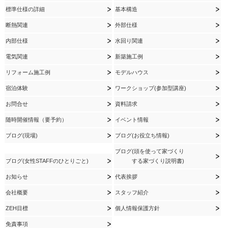
標準仕様の詳細
基本構造
断熱関連
外部仕様
内部仕様
水回り関連
電気関連
新築施工例
リフォーム施工例
モデルハウス
宿泊体験
ワークショップ(参加型講座)
お問合せ
資料請求
随時開催情報（要予約）
イベント情報
ブログ(現場)
ブログ(お役立ち情報)
ブログ(頭を使って家づくり
ブログ(女性STAFFのひとりごと)
する家づくり説明書)
お知らせ
代表挨拶
会社概要
スタッフ紹介
ZEH目標
個人情報保護方針
免責事項