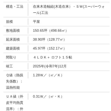
構造・工法
在来木造軸組(木造在来）・ＳＷ(スーパーウォ
ール)工法
規模
平屋
敷地面積
150.65坪（498.66㎡）
延床面積
38.90坪（128.77㎡）
建築面積
45.97坪（152.17㎡）
間取り
４ＬＤＫ＋ ロフト１５帖
竣工
2025年(令和7年)12月
Ｑ値（熱損
1.28Ｗ／（㎡／Ｋ）
失係数）：
温熱性能
ＵＡ値（外
0.31Ｗ／（㎡・Ｋ）
皮平均熱貫
流率）：外