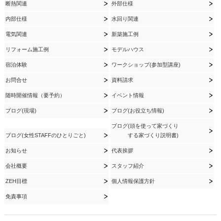
断熱関連
外部仕様
内部仕様
水回り関連
電気関連
新築施工例
リフォーム施工例
モデルハウス
宿泊体験
ワークショップ(参加型講座)
お問合せ
資料請求
随時開催情報（要予約）
イベント情報
ブログ(現場)
ブログ(お役立ち情報)
ブログ(頭を使って家づくり
ブログ(女性STAFFのひとりごと)
する家づくり説明書)
お知らせ
代表挨拶
会社概要
スタッフ紹介
ZEH目標
個人情報保護方針
免責事項