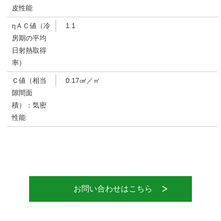
皮性能
ηＡＣ値（冷
1.1
房期の平均
日射熱取得
率）
Ｃ値（相当
0.17㎠／㎡
隙間面
積）：気密
性能
お問い合わせはこちら