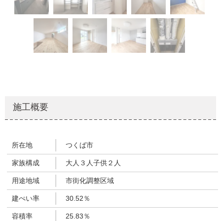
施工概要
所在地
つくば市
家族構成
大人３人子供２人
用途地域
市街化調整区域
建ぺい率
30.52％
容積率
25.83％