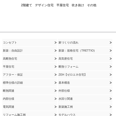
2階建て
デザイン住宅
平屋住宅
吹き抜け
その他
コンセプト
家づくりの流れ
新築：自由設計
新築：規格住宅（TRETTIO)
高断熱住宅
高気密住宅
平屋住宅
断熱リフォーム
アフター・保証
ZEH【ゼロエネ住宅】
標準仕様の詳細
基本構造
断熱関連
外部仕様
内部仕様
水回り関連
電気関連
新築施工例
リフォーム施工例
モデルハウス